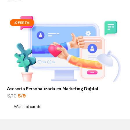
¡OFERTA!
Asesoría Personalizada en Marketing Digital
El
El
S/
10
S/
9
precio
precio
Añadir al carrito
original
actual
era:
es:
S/10.
S/9.