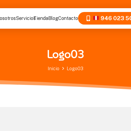
946 023 5
osotros
Servicios
Tienda
Blog
Contacto
Logo03
Inicio
Logo03