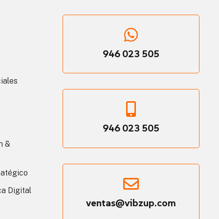
946 023 505
iales
946 023 505
n &
ratégico
a Digital
ventas@vibzup.com