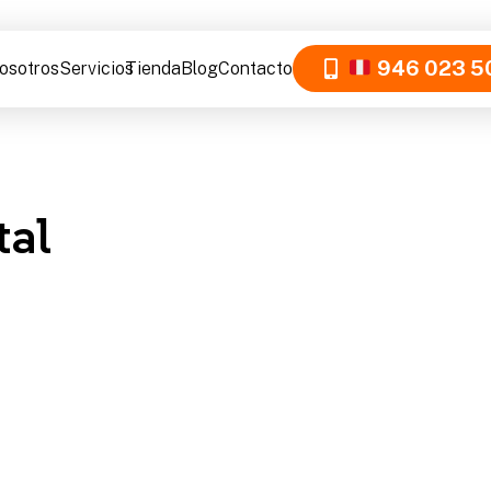
946 023 5
osotros
Servicios
Tienda
Blog
Contacto
tal